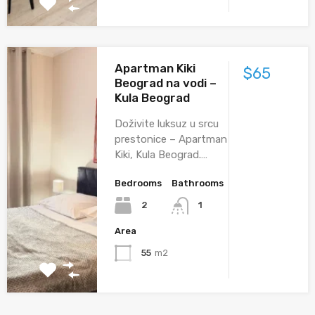
Apartman Kiki
$65
Beograd na vodi –
Kula Beograd
Doživite luksuz u srcu
prestonice – Apartman
Kiki, Kula Beograd.…
Bedrooms
Bathrooms
2
1
Area
55
m2