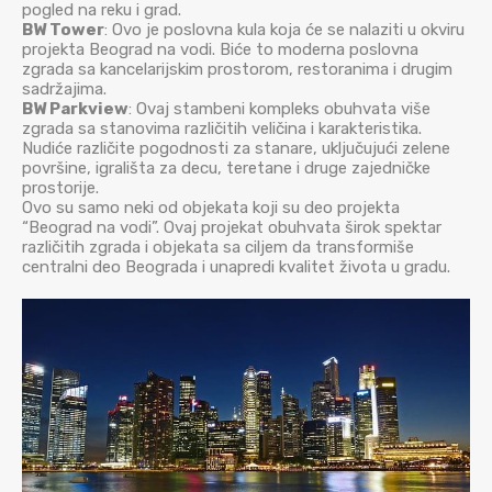
pogled na reku i grad.
BW Tower
: Ovo je poslovna kula koja će se nalaziti u okviru
projekta Beograd na vodi. Biće to moderna poslovna
zgrada sa kancelarijskim prostorom, restoranima i drugim
sadržajima.
BW Parkview
: Ovaj stambeni kompleks obuhvata više
zgrada sa stanovima različitih veličina i karakteristika.
Nudiće različite pogodnosti za stanare, uključujući zelene
površine, igrališta za decu, teretane i druge zajedničke
prostorije.
Ovo su samo neki od objekata koji su deo projekta
“Beograd na vodi”. Ovaj projekat obuhvata širok spektar
različitih zgrada i objekata sa ciljem da transformiše
centralni deo Beograda i unapredi kvalitet života u gradu.