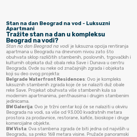
Stan na dan Beograd na vod - Luksuzni
Apartmani
Tražite stan na dan u kompleksu
Beograd na vodi?
Stan na dan Beograd na vodi
je luksuzna opcija rentiranja
apartmana u Beogradu na dnevnom nivou zato što
obuhvata sklop različitih stambenih, poslovnih, trgovačkih i
kulturnih objekata duž obala reka Save i Dunava u centru
Beograda. Ovde su neke od značajnijih zgrada i objekata
koji su deo ovog projekta:
Belgrade Waterfront Residences
: Ovo je kompleks
luksuznih stambenih zgrada koje će se nalaziti duž obale
reke Save. Projekat obuhvata više stambenih kula sa
modernim apartmanima, penthausima i drugim stambenim
jedinicama.
BW Galerija
: Ovo je tržni centar koji će se nalaziti u okviru
Beograda na vodi, sa više od 93.000 kvadratnih metara
prostora za prodavnice, restorane, kafiće, bioskope i druge
komercijalne objekte.
BW Vista
: Ova stambena zgrada će biti jedna od najviših u
Beogradu, sa preko 168 metara visine. Pružaće panoramski