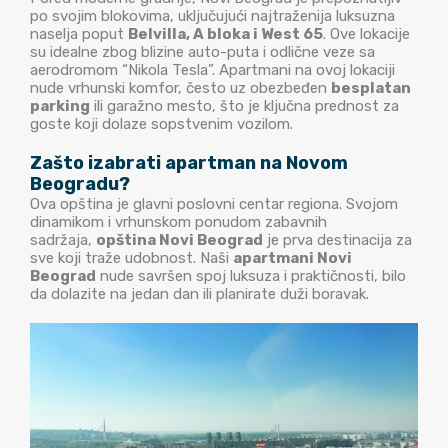
po svojim blokovima, uključujući najtraženija luksuzna
naselja poput
Belvilla, A bloka i West 65
. Ove lokacije
su idealne zbog blizine auto-puta i odlične veze sa
aerodromom “Nikola Tesla”. Apartmani na ovoj lokaciji
nude vrhunski komfor, često uz obezbeđen
besplatan
parking
ili garažno mesto, što je ključna prednost za
goste koji dolaze sopstvenim vozilom.
Zašto izabrati apartman na Novom
Beogradu?
Ova opština je glavni poslovni centar regiona. Svojom
dinamikom i vrhunskom ponudom zabavnih
sadržaja,
opština Novi Beograd
je prva destinacija za
sve koji traže udobnost. Naši
apartmani Novi
Beograd
nude savršen spoj luksuza i praktičnosti, bilo
da dolazite na jedan dan ili planirate duži boravak.