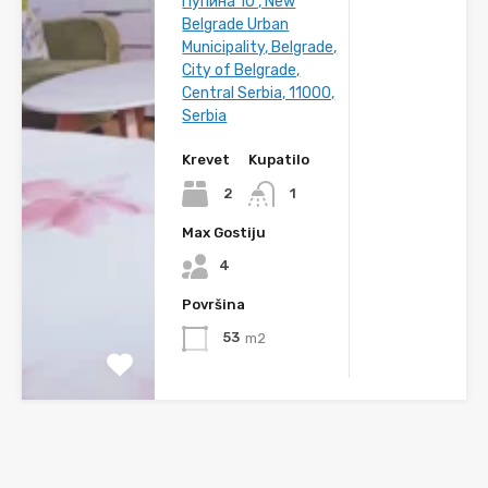
Пупина 10 , New
Belgrade Urban
Municipality, Belgrade,
City of Belgrade,
Central Serbia, 11000,
Serbia
Krevet
Kupatilo
2
1
Max Gostiju
4
Površina
53
m2