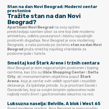
Stan na dan Novi Beograd: Moderni centar
prestonice
Tražite stan na dan Novi
Beograd?
Apartmani Novi Beograd
na ovoj opštini
predstavljaju savršen izbor za one koji žele modernu
arhitekturu, odličnu povezanost i blizinu najvažnijih
poslovnih događaja. Novi Beograd je srce modernog
Beograda, a naša ponuda po sistemu
stan na dan Novi
Beograd
pruža smeštaj najvišeg standarda za
poslovne ljude i turiste.
Smeštaj kod Štark Arene i tržnih centara
Novi Beograd je dom najpoznatijim poslovnim i šoping
centrima, kao što su
Ušće Shopping Center
i
Delta
City
, ali i monumentalnim objektima poput
Štark
Arene
, koja je centar svih velikih sportskih i muzičkih
dešavanja. Za ljubitelje prirode, tu je prostrani Savski i
Dunavski kej, koji sa svojim brojnim splavovima nude
najbolji noćni život i gastronomsko iskustvo na reci.
Luksuzna naselja: Belville, A blok i West 65
Pored moderne gradnje, Novi Beograd je prepoznatljiv