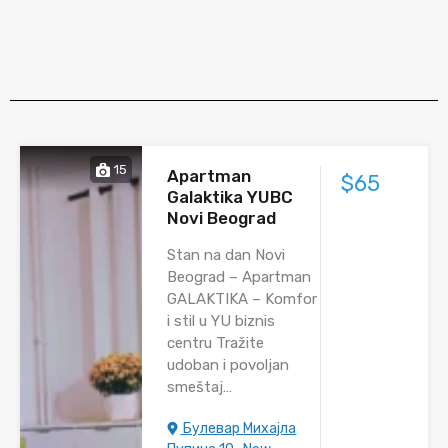
15
Apartman
$65
Galaktika YUBC
Novi Beograd
Stan na dan Novi
Beograd – Apartman
GALAKTIKA – Komfor
i stil u YU biznis
centru Tražite
udoban i povoljan
smeštaj…
Булевар Михајла