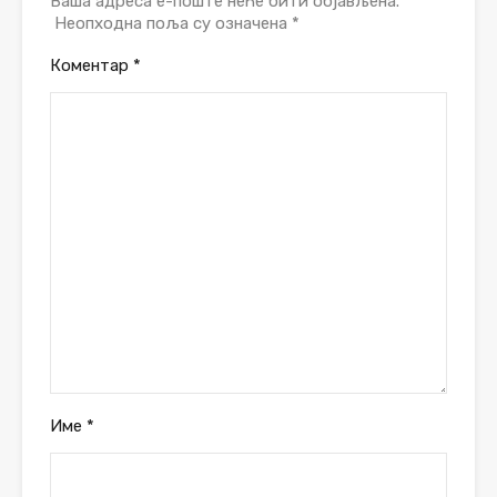
Ваша адреса е-поште неће бити објављена.
Неопходна поља су означена
*
Коментар
*
Име
*