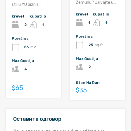
Zemunu? Uživajte u…
stil u YU biznis…
Krevet
Kupatilo
Krevet
Kupatilo
1
1
2
1
Površina
Površina
25
sq ft
53
m2
Max Gostiju
Max Gostiju
2
4
Stan Na Dan
$65
$35
Оставите одговор