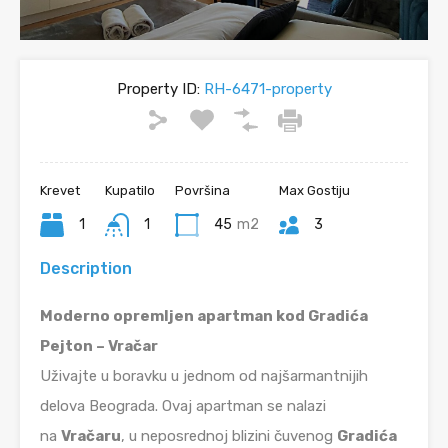
Property ID:
RH-6471-property
Krevet
Kupatilo
Površina
Max Gostiju
1
1
45
m2
3
Description
Moderno opremljen apartman kod Gradića
Pejton – Vračar
Uživajte u boravku u jednom od najšarmantnijih
delova Beograda. Ovaj apartman se nalazi
na
Vračaru
, u neposrednoj blizini čuvenog
Gradića