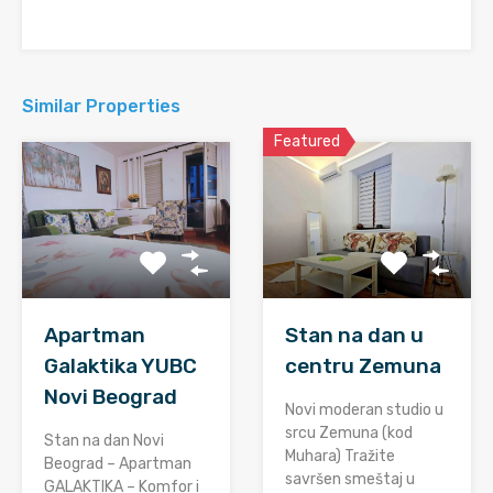
Similar Properties
Featured
Apartman
Stan na dan u
Galaktika YUBC
centru Zemuna
Novi Beograd
Novi moderan studio u
srcu Zemuna (kod
Stan na dan Novi
Muhara) Tražite
Beograd – Apartman
savršen smeštaj u
GALAKTIKA – Komfor i