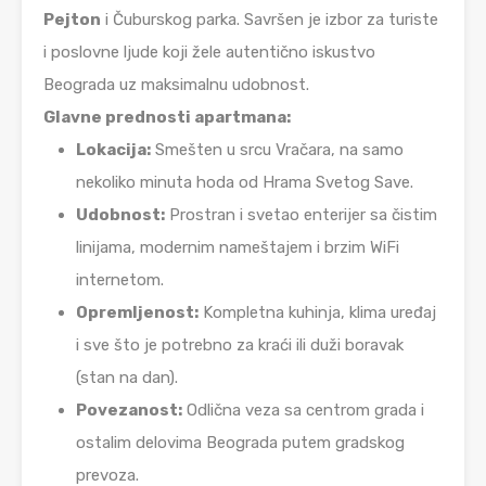
Pejton
i Čuburskog parka. Savršen je izbor za turiste
i poslovne ljude koji žele autentično iskustvo
Beograda uz maksimalnu udobnost.
Glavne prednosti apartmana:
Lokacija:
Smešten u srcu Vračara, na samo
nekoliko minuta hoda od Hrama Svetog Save.
Udobnost:
Prostran i svetao enterijer sa čistim
linijama, modernim nameštajem i brzim WiFi
internetom.
Opremljenost:
Kompletna kuhinja, klima uređaj
i sve što je potrebno za kraći ili duži boravak
(stan na dan).
Povezanost:
Odlična veza sa centrom grada i
ostalim delovima Beograda putem gradskog
prevoza.