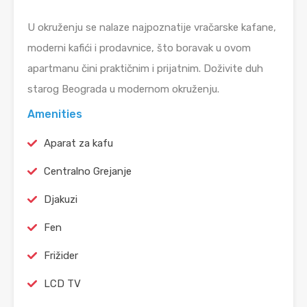
U okruženju se nalaze najpoznatije vračarske kafane,
moderni kafići i prodavnice, što boravak u ovom
apartmanu čini praktičnim i prijatnim. Doživite duh
starog Beograda u modernom okruženju.
Amenities
Aparat za kafu
Centralno Grejanje
Djakuzi
Fen
Frižider
LCD TV