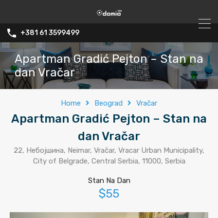
+381 61 3599499
Apartman Gradić Pejton – Stan na
dan Vračar
Home
Beograd
Vračar
Apartman Gradić Pejton – Stan na
dan Vračar
22, Небојшина, Neimar, Vračar, Vracar Urban Municipality,
City of Belgrade, Central Serbia, 11000, Serbia
Stan Na Dan
$55